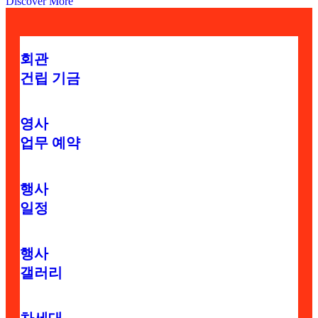
Discover More
회관
건립 기금
영사
업무 예약
행사
일정
행사
갤러리