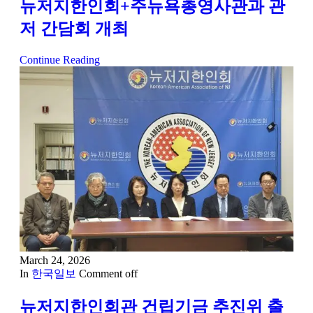
뉴저지한인회+주뉴욕총영사관과 관
저 간담회 개최
Continue Reading
March 24, 2026
In
한국일보
Comment off
뉴저지한인회관 건립기금 추진위 출