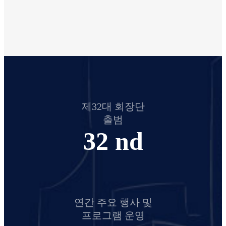
제32대 회장단
출범
32
nd
연간 주요 행사 및
프로그램 운영