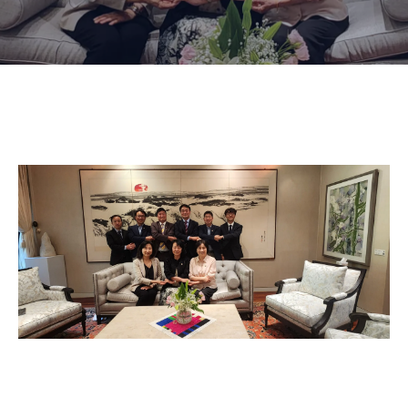
이
벤
트
상
담
문
의