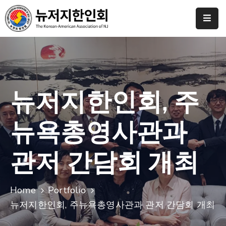
Home
협
회
소
뉴저지한인회, 주
개
뉴욕총영사관과
갤
러
리
관저 간담회 개최
도
네
Home
Portfolio
이
뉴저지한인회, 주뉴욕총영사관과 관저 간담회 개최
션