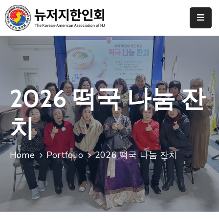
Home
협
회
소
2026 떡국 나눔 잔
개
치
갤
러
리
Home
Portfolio
2026 떡국 나눔 잔치
도
네
이
션