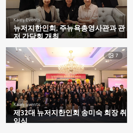
Kaanj Events
뉴저지한인회, 주뉴욕총영사관과 관
저 간담회 개최
7
Kaanj Events
제32대 뉴저지한인회 송미숙 회장 취
임식