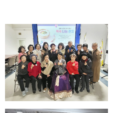
이
벤
트
상
담
문
의