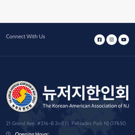
Connect With Us
21 Grand Ave. #216-B 2nd Fl. Palisades Park NJ 07650
Opening Hours: